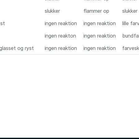
slukker
flammer op
slukker
yst
ingen reaktion
ingen reaktion
lille fa
ingen reakton
ingen reaktion
bundfa
glasset og ryst
ingen reaktion
ingen reaktion
farveski