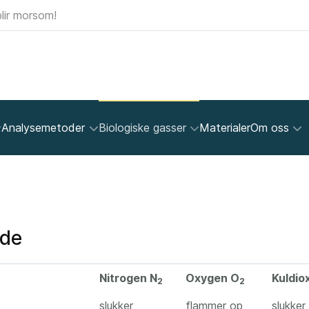
lir morsom!
Analysemetoder
Biologiske gasser
Materialer
Om oss
ide
Nitrogen N
Oxygen O
Kuldio
2
2
slukker
flammer op
slukker