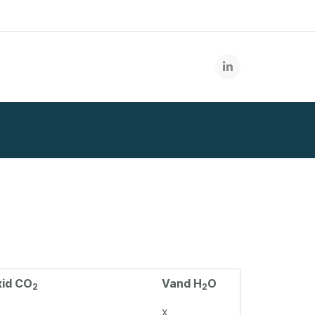
xid CO
Vand H
O
2
2
x