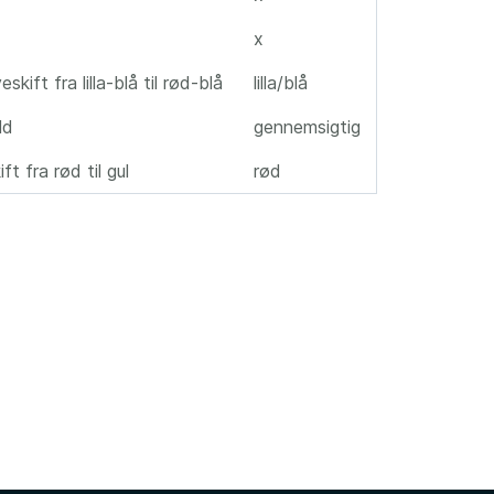
x
rveskift fra lilla-blå til rød-blå
lilla/blå
ld
gennemsigtig
ft fra rød til gul
rød